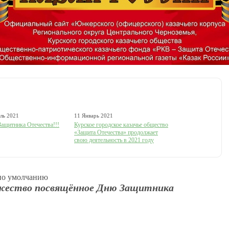
ль 2021
11 Январь 2021
ащитника Отечества!!!
Курское городское казачье общество
«Защита Отечества» продолжает
свою деятельность в 2021 году
о умолчанию
ржество посвящённое Дню Защитника