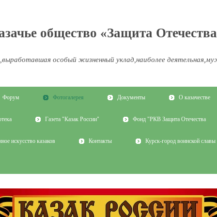
казачье общество «Защита Отечест
,выработавшая особый жизненный уклад,наиболее деятельная,му
Форум
Фотогалерея
Документы
О казачестве
отека
Газета "Казак России"
Фонд "РКВ Защита Отечества
ное искусство казаков
Контакты
Курск-город воинской славы