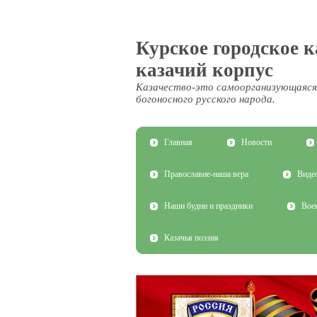
Курское городское 
казачий корпус
Казачество-это самоорганизующаяся
богоносного русского народа.
Главная
Новости
Православие-наша вера
Виде
Наши будни и праздники
Воен
Казачья поэзия