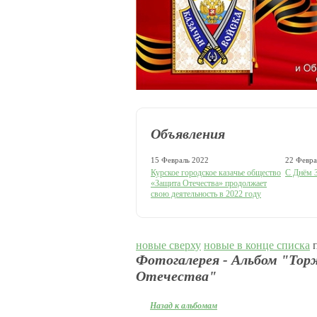
Объявления
15 Февраль 2022
22 Февра
Курское городское казачье общество
С Днём З
«Защита Отечества» продолжает
свою деятельность в 2022 году
новые сверху
новые в конце списка
п
Фотогалерея - Альбом "То
Отечества"
Назад к альбомам