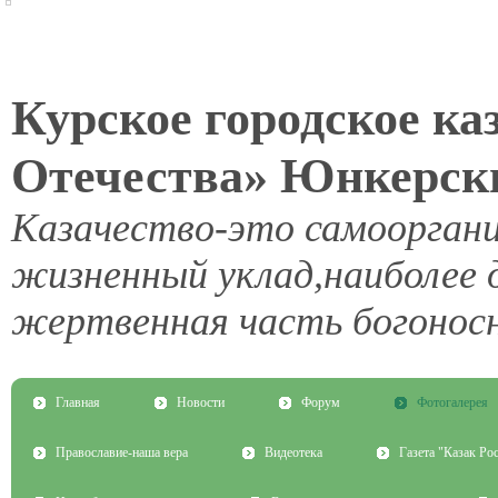
Курское городское ка
Отечества» Юнкерски
Казачество-это самоорган
жизненный уклад,наиболее 
жертвенная часть богоносн
Главная
Новости
Форум
Фотогалерея
Православие-наша вера
Видеотека
Газета "Казак Ро