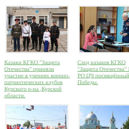
Казаки КГКО "Защита
Сход казаков КГКО
Отечества" приняли
"Защита Отечества
участие в учениях военно-
РО ЦЧ посвящённы
патриотических клубов
Победы.
Курского р-на ,Курской
области.