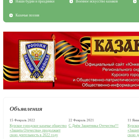
Наши будни и праздники
Военное искусство казаков
Казачья поэзия
Объявления
15 Февраль 2022
22 Февраль 2021
11 Янв
Курское городское казачье общество
С Днём Защитника Отечества!!!
Курско
«Защита Отечества» продолжает
«Защит
свою деятельность в 2022 году
свою д