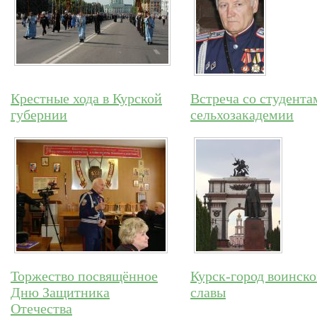
Крестные хода в Курской
Встреча со студента
губернии
сельхозакадемии
Торжество посвящённое
Курск-город воинск
Дню Защитника
славы
Отечества